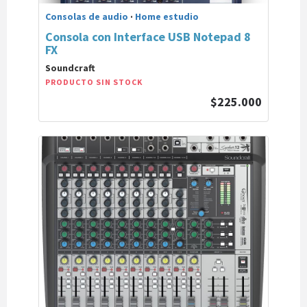
Consolas de audio
·
Home estudio
Consola con Interface USB Notepad 8
FX
Soundcraft
PRODUCTO SIN STOCK
$225.000