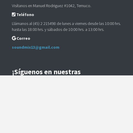
Visítanos en Manuel Rodriguez #1042, Temuco.
Teléfono
Llámanos al (45) 2 215498 de lunes a viernes desde las 10:00 hrs.
hasta las 18:00 hrs. y sábados de 10:00 hrs. a 13:00 hrs.
Correo
soundmix13@gmail.com
¡Síguenos en nuestras
Redes Sociales!
Instagram
Facebook
Preguntas Frecuentes
Términos y Condiciones