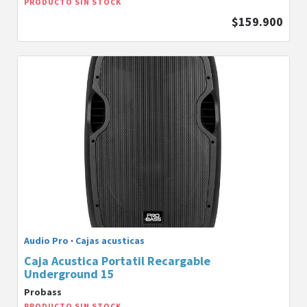
PRODUCTO SIN STOCK
$159.900
Audio Pro
·
Cajas acusticas
Caja Acustica Portatil Recargable
Underground 15
Probass
PRODUCTO SIN STOCK