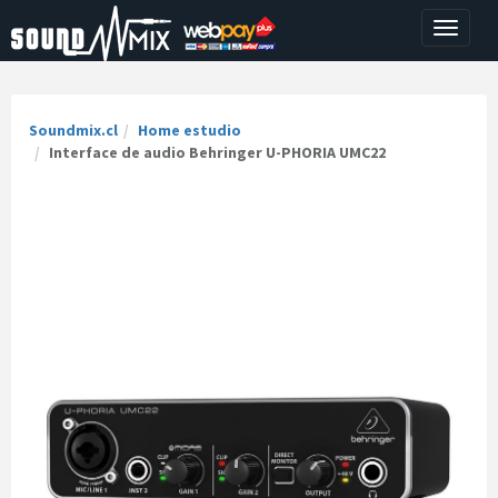
Toggle
navigati
Soundmix.cl
Home estudio
Interface de audio Behringer U-PHORIA UMC22