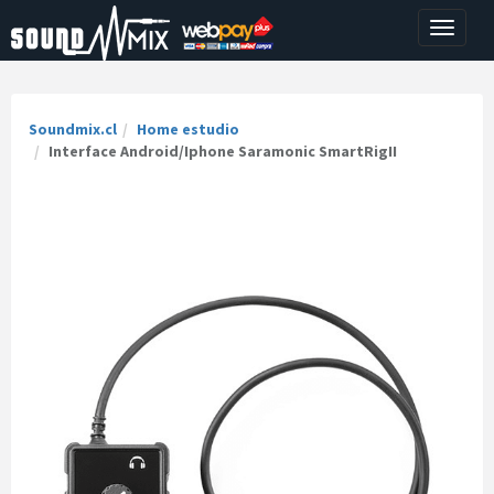
Toggle
navigati
Soundmix.cl
Home estudio
Interface Android/Iphone Saramonic SmartRigII