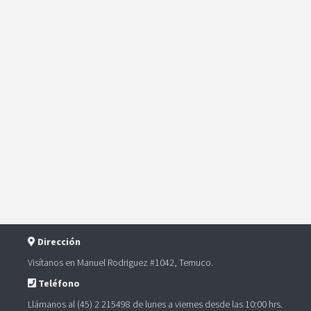
Dirección
Visítanos en Manuel Rodriguez #1042, Temuco.
Teléfono
Llámanos al (45) 2 215498 de lunes a viernes desde las 10:00 hrs.