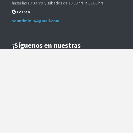
hasta las 18:00 hrs. y sábados de 10:00 hrs. a 13:00 hrs.
Correo
soundmix13@gmail.com
¡Síguenos en nuestras
Redes Sociales!
Instagram
Facebook
Preguntas Frecuentes
Términos y Condiciones
Método de Envío
Te contactaremos para coordinar el despacho.
Método de Pago