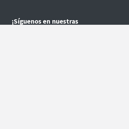
¡Síguenos en nuestras
Redes Sociales!
Instagram
Facebook
Preguntas Frecuentes
Términos y Condiciones
Método de Envío
Te contactaremos para coordinar el despacho.
Método de Pago
Copyright ©2024
MP Soluciones
. Todos los derechos reservados.