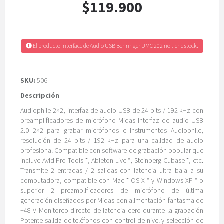
$119.900
El producto Interface de Audio USB Behringer UMC 202 no tiene stock.
SKU:
506
Descripción
Audiophile 2×2, interfaz de audio USB de 24 bits / 192 kHz con
preamplificadores de micrófono Midas Interfaz de audio USB
2.0 2×2 para grabar micrófonos e instrumentos Audiophile,
resolución de 24 bits / 192 kHz para una calidad de audio
profesional Compatible con software de grabación popular que
incluye Avid Pro Tools *, Ableton Live *, Steinberg Cubase *, etc.
Transmite 2 entradas / 2 salidas con latencia ultra baja a su
computadora, compatible con Mac * OS X * y Windows XP * o
superior 2 preamplificadores de micrófono de última
generación diseñados por Midas con alimentación fantasma de
+48 V Monitoreo directo de latencia cero durante la grabación
Potente salida de teléfonos con control de nivel y selección de