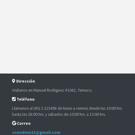
Dirección
Visítanos en Manuel Rodriguez #1042, Temuco.
Teléfono
Llámanos al (45) 2 215498 de lunes a viernes desde las 10:00 hrs.
hasta las 18:00 hrs. y sábados de 10:00 hrs. a 13:00 hrs.
Correo
soundmix13@gmail.com