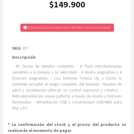
$149.900
El producto Controlador Midi USB Alesis V49 no tiene stock.
SKU:
397
Descripción
- 49 Teclas de tamaño completo. - 8 Pads retroiluminadas
sensibles a la presión y la velocidad. - 4 knobs asignables y 4
botones asignables. - Los botones Octava Up y Down le
permiten acceder al rango completo del teclado - Ruedas de
pitch y modulación ofrecen un control expresivo y creativo. -
Retroalimentación visual perfecta a través de knobs y botones
iluminados - Alimentación USB y conectividad USB-MIDI para
Mac y PC
*
La confirmación del stock y el precio del producto se
realizarán al momento de pagar.