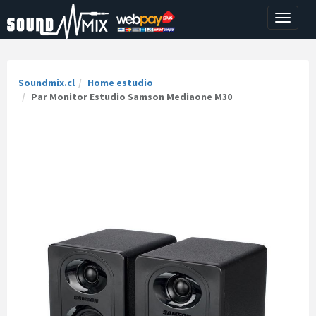
Toggle
navigati
Soundmix.cl
Home estudio
Par Monitor Estudio Samson Mediaone M30