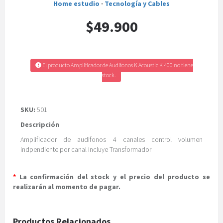
Home estudio
·
Tecnología y Cables
$49.900
El producto Amplificador de Audifonos K Acoustic K 400 no tiene
stock.
SKU:
501
Descripción
Amplificador de audifonos 4 canales control volumen
indpendiente por canal Incluye Transformador
*
La confirmación del stock y el precio del producto se
realizarán al momento de pagar.
Productos Relacionados