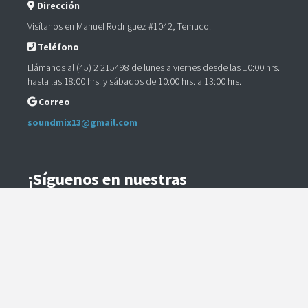
Dirección
Visítanos en Manuel Rodriguez #1042, Temuco.
Teléfono
Llámanos al (45) 2 215498 de lunes a viernes desde las 10:00 hrs.
hasta las 18:00 hrs. y sábados de 10:00 hrs. a 13:00 hrs.
Correo
soundmix13@gmail.com
¡Síguenos en nuestras
Redes Sociales!
Instagram
Facebook
Preguntas Frecuentes
Términos y Condiciones