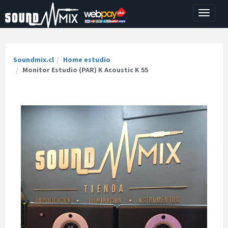
Toggle
navigati
Soundmix.cl
Home estudio
Monitor Estudio (PAR) K Acoustic K 55