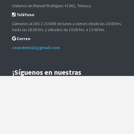
Visítanos en Manuel Rodriguez #1042, Temuco.
Teléfono
Llámanos al (45) 2 215498 de lunes a viernes desde las 10:00 hrs.
hasta las 18:00 hrs. y sábados de 10:00 hrs. a 13:00 hrs.
Correo
soundmix13@gmail.com
¡Síguenos en nuestras
Redes Sociales!
Instagram
Facebook
Preguntas Frecuentes
Términos y Condiciones