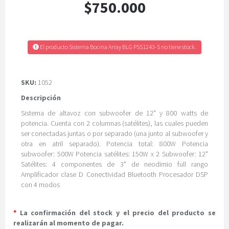
$750.000
El producto Sistema Bocina Array BLG PSS1243-S no tiene stock.
SKU:
1052
Descripción
Sistema de altavoz con subwoofer de 12" y 800 watts de
potencia. Cuenta con 2 columnas (satélites), las cuales pueden
ser conectadas juntas o por separado (una junto al subwoofer y
otra en atril separado). Potencia total: 800W Potencia
subwoofer: 500W Potencia satélites: 150W x 2 Subwoofer: 12"
Satélites: 4 componentes de 3" de neodimio full rango
Amplificador clase D Conectividad Bluetooth Procesador DSP
con 4 modos
*
La confirmación del stock y el precio del producto se
realizarán al momento de pagar.