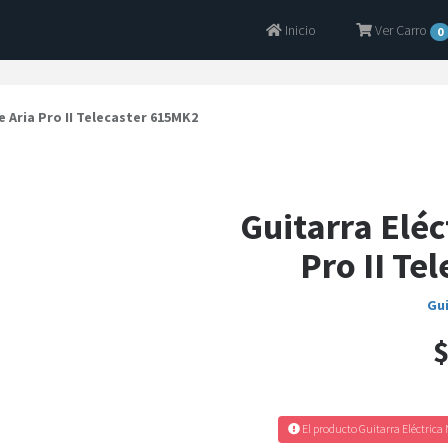
Inicio
Ver Carro
0
e Aria Pro II Telecaster 615MK2
Guitarra Eléc
Pro II Te
Gui
$
El producto Guitarra Eléctrica 