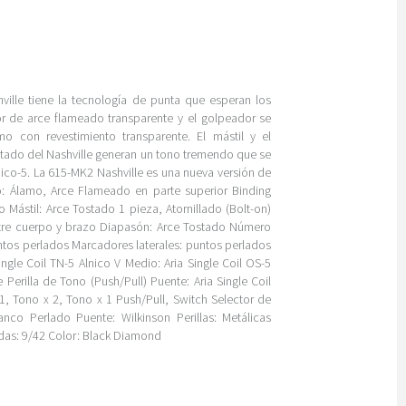
hville tiene la tecnología de punta que esperan los
ior de arce flameado transparente y el golpeador se
o con revestimiento transparente. El mástil y el
tado del Nashville generan un tono tremendo que se
nico-5. La 615-MK2 Nashville es una nueva versión de
o: Álamo, Arce Flameado en parte superior Binding
 Mástil: Arce Tostado 1 pieza, Atornillado (Bolt-on)
ntre cuerpo y brazo Diapasón: Arce Tostado Número
untos perlados Marcadores laterales: puntos perlados
ingle Coil TN-5 Alnico V Medio: Aria Single Coil OS-5
erilla de Tono (Push/Pull) Puente: Aria Single Coil
1, Tono x 2, Tono x 1 Push/Pull, Switch Selector de
nco Perlado Puente: Wilkinson Perillas: Metálicas
das: 9/42 Color: Black Diamond