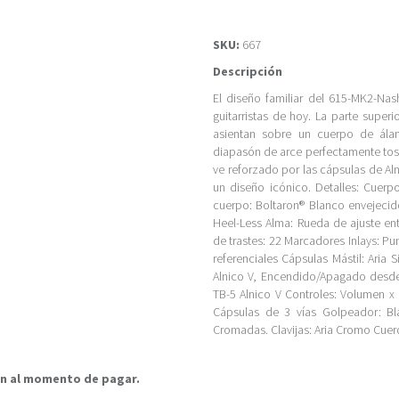
SKU:
667
Descripción
El diseño familiar del 615-MK2-Nas
guitarristas de hoy. La parte super
asientan sobre un cuerpo de álam
diapasón de arce perfectamente tos
ve reforzado por las cápsulas de Al
un diseño icónico. Detalles: Cuerp
cuerpo: Boltaron® Blanco envejecido
Heel-Less Alma: Rueda de ajuste e
de trastes: 22 Marcadores Inlays: P
referenciales Cápsulas Mástil: Aria S
Alnico V, Encendido/Apagado desde P
TB-5 Alnico V Controles: Volumen x 
Cápsulas de 3 vías Golpeador: Bla
Cromadas. Clavijas: Aria Cromo Cuer
rán al momento de pagar.