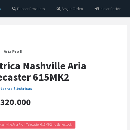
Buscar Producto
Seguir Orden
Iniciar Sesión
Aria Pro II
trica Nashville Aria
lecaster 615MK2
tarras Eléctricas
320.000
Nashville Aria Pro II Telecaster 615MK2 no tiene stock.