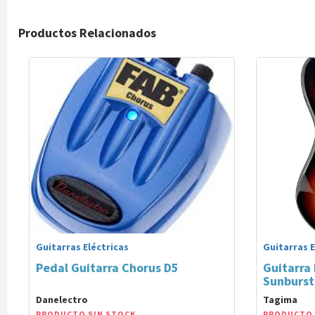
Productos Relacionados
Guitarras Eléctricas
Guitarras E
Pedal Guitarra Chorus D5
Guitarra 
Sunburst
Danelectro
Tagima
PRODUCTO SIN STOCK
PRODUCTO 