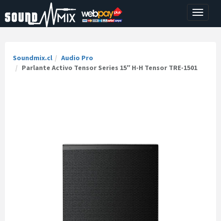
Toggle
navigati
Soundmix.cl
Audio Pro
Parlante Activo Tensor Series 15″ H-H Tensor TRE-1501