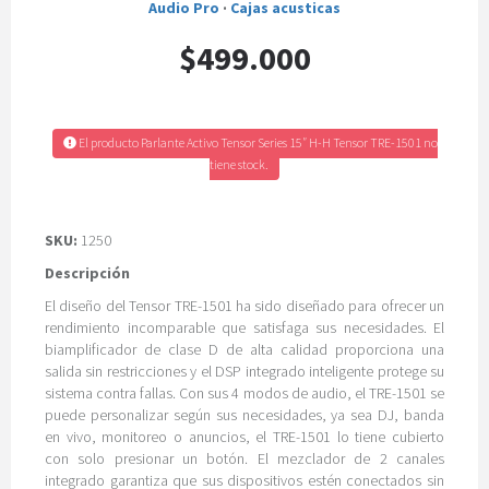
Audio Pro
·
Cajas acusticas
$499.000
El producto Parlante Activo Tensor Series 15″ H-H Tensor TRE-1501 no
tiene stock.
SKU:
1250
Descripción
El diseño del Tensor TRE-1501 ha sido diseñado para ofrecer un
rendimiento incomparable que satisfaga sus necesidades. El
biamplificador de clase D de alta calidad proporciona una
salida sin restricciones y el DSP integrado inteligente protege su
sistema contra fallas. Con sus 4 modos de audio, el TRE-1501 se
puede personalizar según sus necesidades, ya sea DJ, banda
en vivo, monitoreo o anuncios, el TRE-1501 lo tiene cubierto
con solo presionar un botón. El mezclador de 2 canales
integrado garantiza que sus dispositivos estén conectados sin