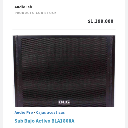
AudioLab
PRODUCTO CON STOCK
$1.199.000
Audio Pro
·
Cajas acusticas
Sub Bajo Activo BLA1808A