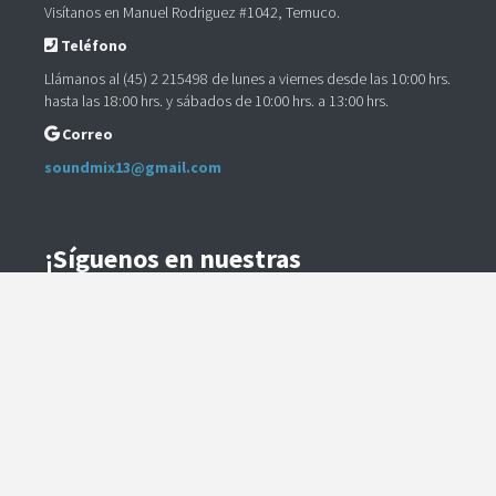
Visítanos en Manuel Rodriguez #1042, Temuco.
Teléfono
Llámanos al (45) 2 215498 de lunes a viernes desde las 10:00 hrs.
hasta las 18:00 hrs. y sábados de 10:00 hrs. a 13:00 hrs.
Correo
soundmix13@gmail.com
¡Síguenos en nuestras
Redes Sociales!
Instagram
Facebook
Preguntas Frecuentes
Términos y Condiciones
Método de Envío