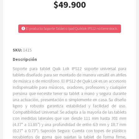
$49.900
El producto Soporte Tablet o Ipad Quiklok IPS12 no tiene stock.
SKU:
1415
Descripción
Soporte para tablet Quik Lok IPS12 soporte universal para
tablets diseñado para ser montado de manera versátil en atriles
de música o de micrófono. El IPS12 de Quik Lok es un accesorio
indispensable para músicos, oradores, profesores y cualquier
persona que necesite tener su tablet a mano y segura durante
una actuación, presentación o simplemente en casa. Su diseño
ligero y robusto garantiza estabilidad y facilidad de uso.
Compatibilidad Universal: Se adapta a la mayoría de las tablets
con medidas laterales que van desde 111 mm hasta 301 mm
(4.37" a 11.85") y una profundidad de entre 6.9 mm y 18.7 mm
(0.27" a 0.73"). Sujeción Segura: Cuenta con topes de plástico
recubiertos de goma que sujetan la tablet de forma firme,