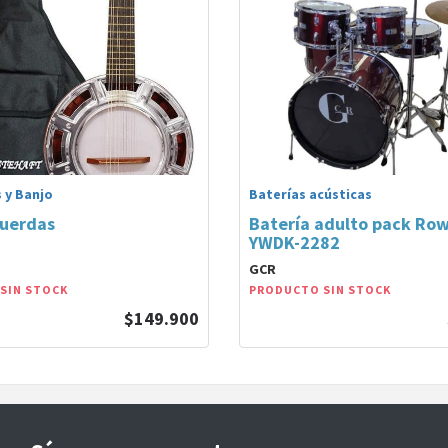
 y Banjo
Baterías acústicas
cuerdas
Batería adulto pack Row
YWDK-2282
GCR
SIN STOCK
PRODUCTO SIN STOCK
$149.900