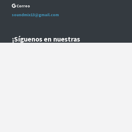
Correo
soundmix13@gmail.com
¡Síguenos en nuestras
Redes Sociales!
Instagram
Facebook
Preguntas Frecuentes
Términos y Condiciones
Método de Envío
Te contactaremos para coordinar el despacho.
Método de Pago