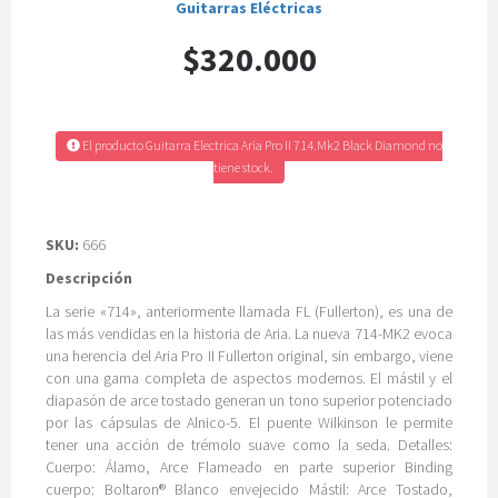
Guitarras Eléctricas
$320.000
El producto Guitarra Electrica Aria Pro II 714.Mk2 Black Diamond no
tiene stock.
SKU:
666
Descripción
La serie «714», anteriormente llamada FL (Fullerton), es una de
las más vendidas en la historia de Aria. La nueva 714-MK2 evoca
una herencia del Aria Pro II Fullerton original, sin embargo, viene
con una gama completa de aspectos modernos. El mástil y el
diapasón de arce tostado generan un tono superior potenciado
por las cápsulas de Alnico-5. El puente Wilkinson le permite
tener una acción de trémolo suave como la seda. Detalles:
Cuerpo: Álamo, Arce Flameado en parte superior Binding
cuerpo: Boltaron® Blanco envejecido Mástil: Arce Tostado,