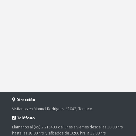
Dirección
Visítanos en Manuel Rodriguez #1042, Temuco.
Teléfono
Llámanos al (45) 2 215498 de lunes a viernes desde las 10:00 hrs.
hasta las 18:00 hrs. y sábados de 10:00 hrs. a 13:00 hrs.