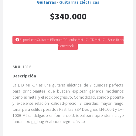
Guitarras
·
Guitarras Eléctricas
$340.000
El producto Guitarra Eléctrica 7 Cuerdas MH-17 LTD MH-17 – Serie 10 no
tiene stock.
SKU:
1316
Descripción
La LTD MH-17 es una guitarra eléctrica de 7 cuerdas perfecta
para principiantes que buscan explorar géneros modernos
como el metal y el rock progresivo. Comodidad, sonido potente
y excelente relación calidad-precio. 7 cuerdas: mayor rango
tonal para estilos pesados Pastillas ESP Designed LH-100N y LH-
100B Mástil delgado en forma de U: ideal para aprender Incluye
funda tipo gig bag Acabado negro clásico