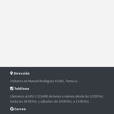
Dirección
Visítanos en Manuel Rodriguez #1042, Temuco.
Teléfono
Llámanos al (45) 2 215498 de lunes a viernes desde las 10:00 hrs.
hasta las 18:00 hrs. y sábados de 10:00 hrs. a 13:00 hrs.
Correo