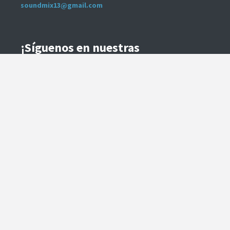
soundmix13@gmail.com
¡Síguenos en nuestras
Redes Sociales!
Instagram
Facebook
Preguntas Frecuentes
Términos y Condiciones
Método de Envío
Te contactaremos para coordinar el despacho.
Método de Pago