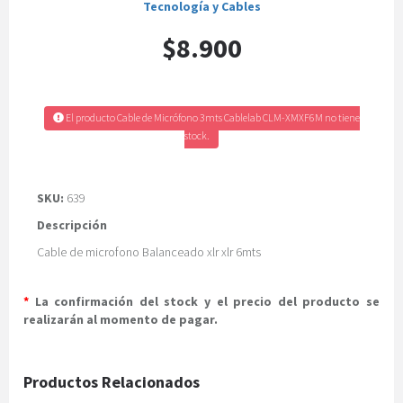
Tecnología y Cables
$8.900
El producto Cable de Micrófono 3mts Cablelab CLM-XMXF6M no tiene
stock.
SKU:
639
Descripción
Cable de microfono Balanceado xlr xlr 6mts
*
La confirmación del stock y el precio del producto se
realizarán al momento de pagar.
Productos Relacionados