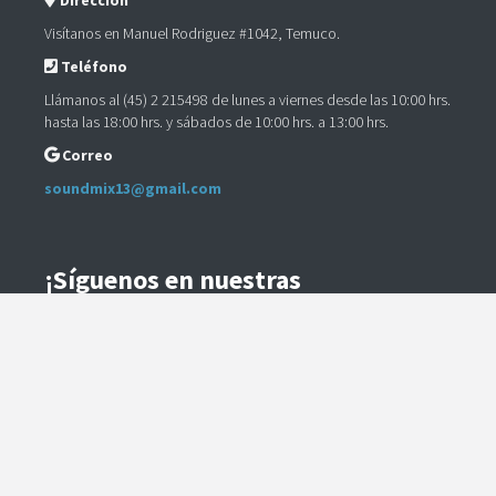
Dirección
Visítanos en Manuel Rodriguez #1042, Temuco.
Teléfono
Llámanos al (45) 2 215498 de lunes a viernes desde las 10:00 hrs.
hasta las 18:00 hrs. y sábados de 10:00 hrs. a 13:00 hrs.
Correo
soundmix13@gmail.com
¡Síguenos en nuestras
Redes Sociales!
Instagram
Facebook
Preguntas Frecuentes
Términos y Condiciones