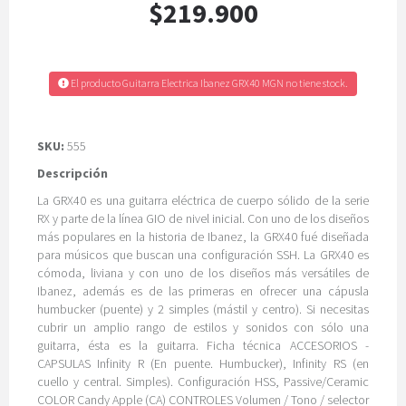
$219.900
El producto Guitarra Electrica Ibanez GRX40 MGN no tiene stock.
SKU:
555
Descripción
La GRX40 es una guitarra eléctrica de cuerpo sólido de la serie
RX y parte de la línea GIO de nivel inicial. Con uno de los diseños
más populares en la historia de Ibanez, la GRX40 fué diseñada
para músicos que buscan una configuración SSH. La GRX40 es
cómoda, liviana y con uno de los diseños más versátiles de
Ibanez, además es de las primeras en ofrecer una cápusla
humbucker (puente) y 2 simples (mástil y centro). Si necesitas
cubrir un amplio rango de estilos y sonidos con sólo una
guitarra, ésta es la guitarra. Ficha técnica ACCESORIOS -
CAPSULAS Infinity R (En puente. Humbucker), Infinity RS (en
cuello y central. Simples). Configuración HSS, Passive/Ceramic
COLOR Candy Apple (CA) CONTROLES Volumen / Tono / selector