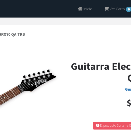
Inicio
Ver Carro
0
 GRX70 QA TRB
Guitarra Ele
Gui
$
El producto Guitarra E