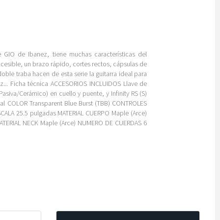
 GIO de Ibanez, tiene muchas características del
esible, un brazo rápido, cortes rectos, cápsulas de
oble traba hacen de esta serie la guitarra ideal para
z... Ficha técnica ACCESORIOS INCLUIDOS Llave de
Pasiva/Cerámico) en cuello y puente, y Infinity RS (S)
tral COLOR Transparent Blue Burst (TBB) CONTROLES
ESCALA 25.5 pulgadas MATERIAL CUERPO Maple (Arce)
ATERIAL NECK Maple (Arce) NUMERO DE CUERDAS 6