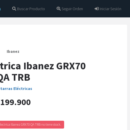
Buscar Producto
Seguir Orden
Iniciar Sesión
Ibanez
ctrica Ibanez GRX70
QA TRB
tarras Eléctricas
199.900
lectrica Ibanez GRX70 QA TRB no tiene stock.