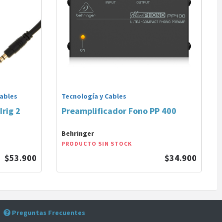
Cables
Tecnología y Cables
Irig 2
Preamplificador Fono PP 400
Behringer
PRODUCTO SIN STOCK
$53.900
$34.900
Preguntas Frecuentes