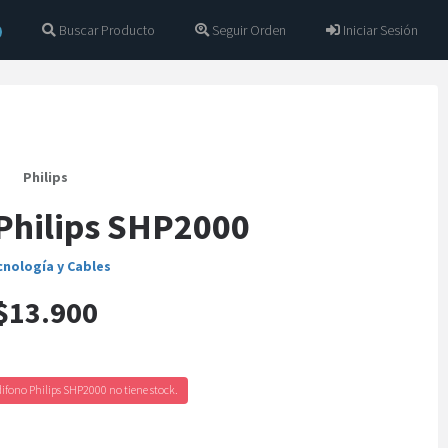
Buscar Producto
Seguir Orden
Iniciar Sesión
Philips
Philips SHP2000
cnología y Cables
$13.900
ifono Philips SHP2000 no tiene stock.