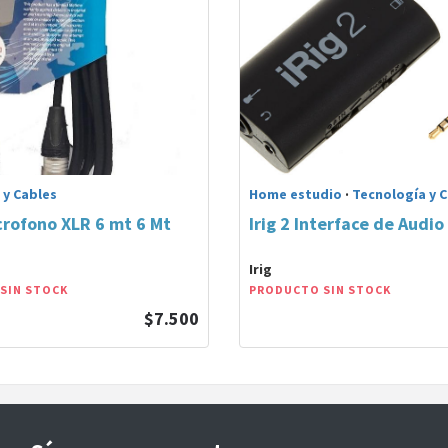
 y Cables
Home estudio
·
Tecnología y 
crofono XLR 6 mt 6 Mt
Irig 2 Interface de Audio 
Irig
SIN STOCK
PRODUCTO SIN STOCK
$7.500