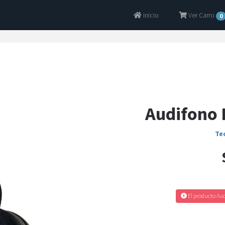
Inicio
Ver Carro
0
Audifono 
Te
El producto Aud