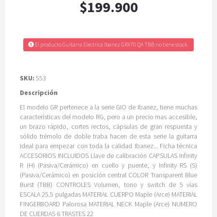
$199.900
El producto Guitarra Electrica Ibanez GRX70 QA TBB no tiene stock.
SKU:
553
Descripción
El modelo GR pertenece a la serie GIO de Ibanez, tiene muchas
características del modelo RG, pero a un precio mas accesible,
un brazo rápido, cortes rectos, cápsulas de gran respuesta y
sólido trémolo de doble traba hacen de esta serie la guitarra
ideal para empezar con toda la calidad Ibanez... Ficha técnica
ACCESORIOS INCLUIDOS Llave de calibración CAPSULAS Infinity
R (H) (Pasiva/Cerámico) en cuello y puente, y Infinity RS (S)
(Pasiva/Cerámico) en posición central COLOR Transparent Blue
Burst (TBB) CONTROLES Volumen, tono y switch de 5 vías
ESCALA 25.5 pulgadas MATERIAL CUERPO Maple (Arce) MATERIAL
FINGERBOARD Palorosa MATERIAL NECK Maple (Arce) NUMERO
DE CUERDAS 6 TRASTES 22