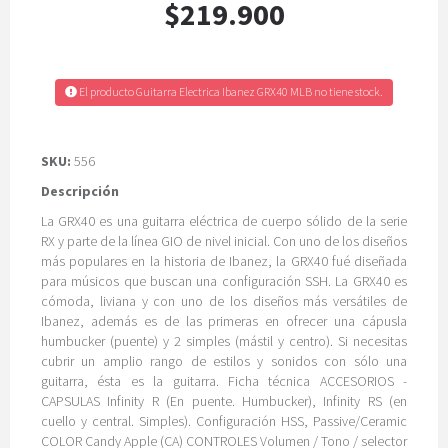
$219.900
El producto Guitarra Electrica Ibanez GRX40 MLB no tiene stock.
SKU:
556
Descripción
La GRX40 es una guitarra eléctrica de cuerpo sólido de la serie
RX y parte de la línea GIO de nivel inicial. Con uno de los diseños
más populares en la historia de Ibanez, la GRX40 fué diseñada
para músicos que buscan una configuración SSH. La GRX40 es
cómoda, liviana y con uno de los diseños más versátiles de
Ibanez, además es de las primeras en ofrecer una cápusla
humbucker (puente) y 2 simples (mástil y centro). Si necesitas
cubrir un amplio rango de estilos y sonidos con sólo una
guitarra, ésta es la guitarra. Ficha técnica ACCESORIOS -
CAPSULAS Infinity R (En puente. Humbucker), Infinity RS (en
cuello y central. Simples). Configuración HSS, Passive/Ceramic
COLOR Candy Apple (CA) CONTROLES Volumen / Tono / selector