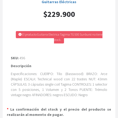
Guitarras Eléctricas
$229.900
El producto Guitarra Electrica Tagima TG 500 Sunburst no tiene
stock.
SKU:
496
Descripción
Especificaciones: CUERPO: Tilo (Basswood) BRAZO: Arce
(Maple) ESCALA: Technical wood con 22 trastes NUT: 43mm
CÁPSULAS: 3 cápsulas single coil Tagima CONTROLES: 1 selector
con 5 posiciones, 1 Volumen y 2 Tonos PUENTE: Trémolo
vintage negro AFINADORES: negros ESCUDO: Negro
*
La confirmación del stock y el precio del producto se
realizarán al momento de pagar.