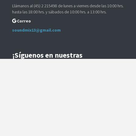
Llámanos al (45) 2 215498 de lunes a viernes desde las 10:00 hrs.
hasta las 18:00 hrs. y sábados de 10:00 hrs. a 13:00 hrs.
Correo
soundmix13@gmail.com
¡Síguenos en nuestras
Redes Sociales!
Instagram
Facebook
Preguntas Frecuentes
Términos y Condiciones
Método de Envío
Te contactaremos para coordinar el despacho.