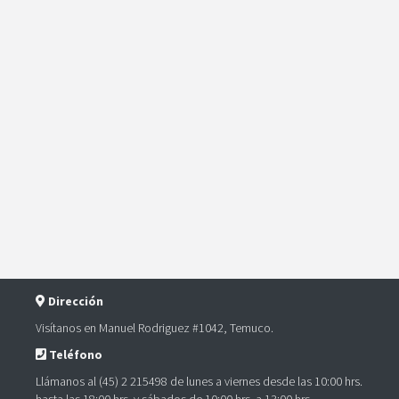
Dirección
Visítanos en Manuel Rodriguez #1042, Temuco.
Teléfono
Llámanos al (45) 2 215498 de lunes a viernes desde las 10:00 hrs.