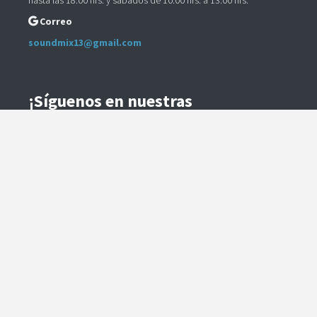
hasta las 18:00 hrs. y sábados de 10:00 hrs. a 13:00 hrs.
Correo
soundmix13@gmail.com
¡Síguenos en nuestras
Redes Sociales!
Instagram
Facebook
Preguntas Frecuentes
Términos y Condiciones
Método de Envío
Te contactaremos para coordinar el despacho.
Método de Pago