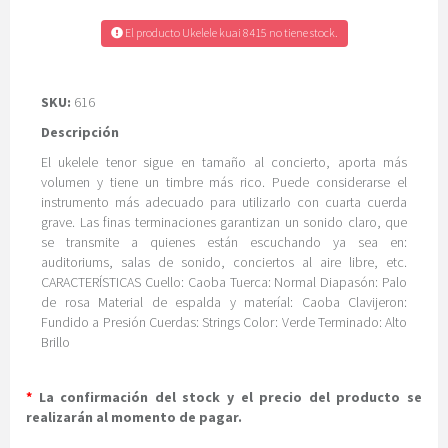
El producto Ukelele kuai 8415 no tiene stock.
SKU:
616
Descripción
El ukelele tenor sigue en tamaño al concierto, aporta más
volumen y tiene un timbre más rico. Puede considerarse el
instrumento más adecuado para utilizarlo con cuarta cuerda
grave. Las finas terminaciones garantizan un sonido claro, que
se transmite a quienes están escuchando ya sea en:
auditoriums, salas de sonido, conciertos al aire libre, etc.
CARACTERÍSTICAS Cuello: Caoba Tuerca: Normal Diapasón: Palo
de rosa Material de espalda y materíal: Caoba Clavijeron:
Fundido a Presión Cuerdas: Strings Color: Verde Terminado: Alto
Brillo
*
La confirmación del stock y el precio del producto se
realizarán al momento de pagar.