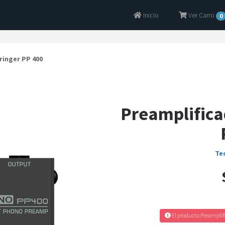
Inicio
Ver Carro
0
ringer PP 400
Preamplifica
Te
El producto Preamplifi