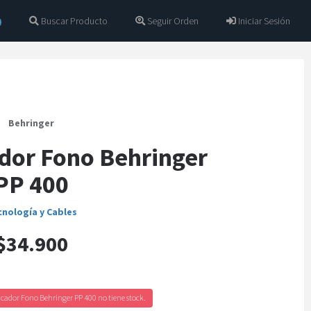
Buscar Producto
Seguir Orden
Iniciar Sesión
Behringer
dor Fono Behringer
PP 400
cnología y Cables
$34.900
cador Fono Behringer PP 400 no tiene stock.