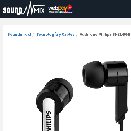
Soundmix.cl
Tecnología y Cables
Audifono Philips SHE1405B