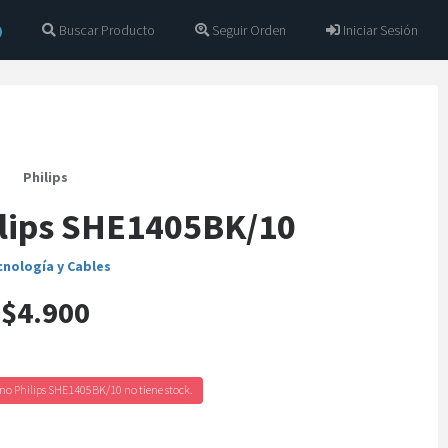
Buscar Producto
Seguir Orden
Iniciar Sesión
Philips
ilips SHE1405BK/10
cnología y Cables
$4.900
no Philips SHE1405BK/10 no tiene stock.