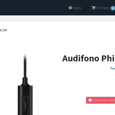
Inicio
Ver Carro
0
K/10
Audifono Ph
Te
El producto Audifo