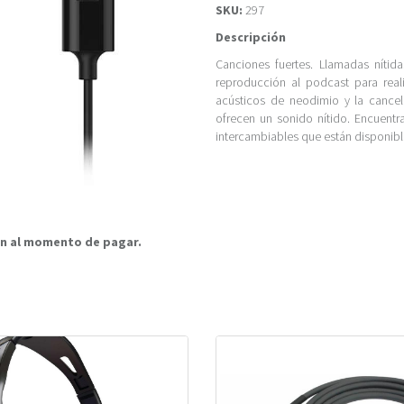
SKU:
297
Descripción
Canciones fuertes. Llamadas nítid
reproducción al podcast para real
acústicos de neodimio y la cancel
ofrecen un sonido nítido. Encuentr
intercambiables que están disponibl
rán al momento de pagar.