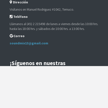
Dirección
Visítanos en Manuel Rodriguez #1042, Temuco.
Teléfono
Llámanos al (45) 2 215498 de lunes a viernes desde las 10:00 hrs.
hasta las 18:00 hrs. y sábados de 10:00 hrs. a 13:00 hrs.
Correo
soundmix13@gmail.com
¡Síguenos en nuestras
Redes Sociales!
Instagram
Facebook
Preguntas Frecuentes
Términos y Condiciones