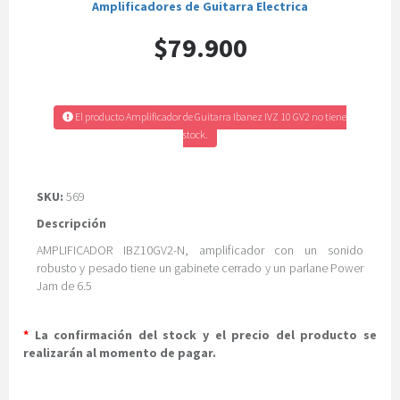
Amplificadores de Guitarra Electrica
$79.900
El producto Amplificador de Guitarra Ibanez IVZ 10 GV2 no tiene
stock.
SKU:
569
Descripción
AMPLIFICADOR IBZ10GV2-N, amplificador con un sonido
robusto y pesado tiene un gabinete cerrado y un parlane Power
Jam de 6.5
*
La confirmación del stock y el precio del producto se
realizarán al momento de pagar.