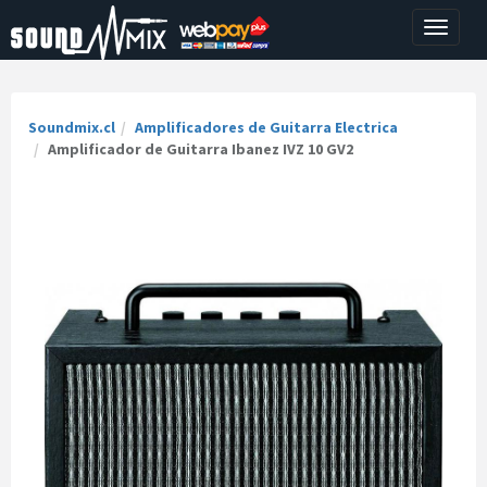
Toggle
navigati
Soundmix.cl
Amplificadores de Guitarra Electrica
Amplificador de Guitarra Ibanez IVZ 10 GV2