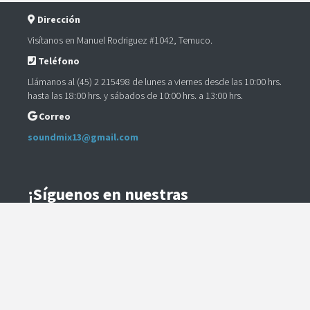
Dirección
Visítanos en Manuel Rodriguez #1042, Temuco.
Teléfono
Llámanos al (45) 2 215498 de lunes a viernes desde las 10:00 hrs.
hasta las 18:00 hrs. y sábados de 10:00 hrs. a 13:00 hrs.
Correo
soundmix13@gmail.com
¡Síguenos en nuestras
Redes Sociales!
Instagram
Facebook
Preguntas Frecuentes