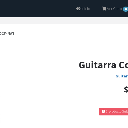
Inicio
Ver Carro
0
60CF-NAT
Guitarra C
Guitar
$
El producto Guit