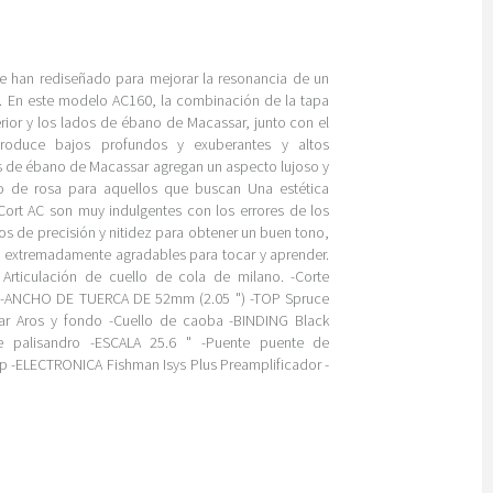
e han rediseñado para mejorar la resonancia de un
ca. En este modelo AC160, la combinación de la tapa
rior y los lados de ébano de Macassar, junto con el
 produce bajos profundos y exuberantes y altos
os de ébano de Macassar agregan un aspecto lujoso y
 de rosa para aquellos que buscan Una estética
 Cort AC son muy indulgentes con los errores de los
s de precisión y nitidez para obtener un buen tono,
os extremadamente agradables para tocar y aprender.
ticulación de cuello de cola de milano. -Corte
o -ANCHO DE TUERCA DE 52mm (2.05 ") -TOP Spruce
r Aros y fondo -Cuello de caoba -BINDING Black
 palisandro -ESCALA 25.6 " -Puente puente de
p -ELECTRONICA Fishman Isys Plus Preamplificador -