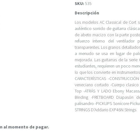
SKU:
535
Descripción
Los modelos AC Classical de Cort s
auténtico sonido de guitarra clási
de abeto macizo con la parte poste
refuerzo interno del ventilador
transparentes. Los granos detallad
a menudo se usa en lugar de palo
mejorada. Las guitarras de la serie
estudiantes, requieren un poco meno
lo que los convierte en instrument
CARACTERÍSTICAS -CONSTRUCCIÓN Ar
veneciano cortado -Cuerpo clasic
Top -ATRÁS Y LADO Ebony Macassa
Binding -FRETBOARD Diapasón de
palisandro -PICKUPS Sonicore Picku
STRINGS D'Addario EXP46N Strings
rán al momento de pagar.