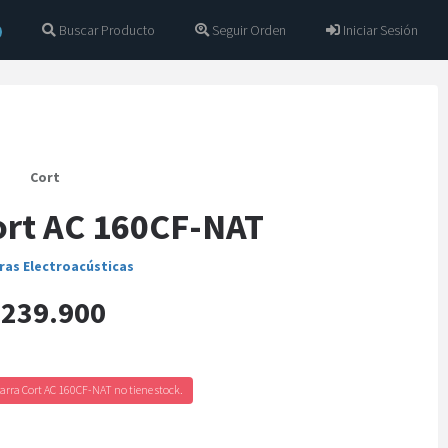
Buscar Producto
Seguir Orden
Iniciar Sesión
Cort
ort AC 160CF-NAT
ras Electroacústicas
239.900
arra Cort AC 160CF-NAT no tiene stock.