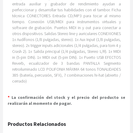
entrada auxiliar y grabador de rendimiento ayudan a
perfeccionar y desarrollar tus habilidades con el tambor. Ficha
técnica CONECTORES Entrada CD/MP3 para tocar al mismo
tiempo. Conexión USB/MIDI para instrumentos virtuales y
software de grabación. Puertos MIDI in y out para conectar a
otros dispositivos. Salidas Stereo line y auriculares CONEXIONES
1x Audífonos (1/8 pulgadas, stereo). 1x Aux Input (1/8 pulgadas,
stereo). 2x trigger inputs adicionales (1/4 pulgadas, para tom 4 y
Crash 2). 1x Salida principal (1/4 pulgadas, Stereo L/R). 1x MIDI
in (5-pin DIN). 1x MIDI out (5-pin DIN). 1x Puerto USB EFECTOS
Reverb, ecualizador de 3 bandas PANTALLA Segmento
retroiluminado LCD POLIFONIA MÁXIMA 64 tonos TONALIDADES
385 (batería, percusión, SFX), 7 combinaciones hi-hat (abierto /
cerrado)
*
La confirmación del stock y el precio del producto se
realizarán al momento de pagar.
Productos Relacionados