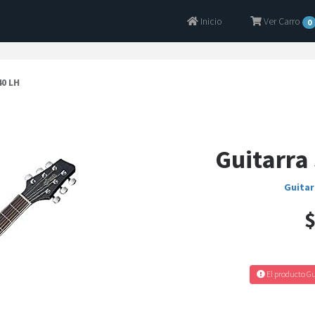
Inicio
Ver Carro
0
40 LH
Guitarra
Guitar
$
El producto Gu