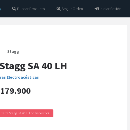
Buscar Producto
Seguir Orden
Iniciar Sesión
Stagg
 Stagg SA 40 LH
ras Electroacústicas
179.900
itarra Stagg SA 40 LH no tiene stock.