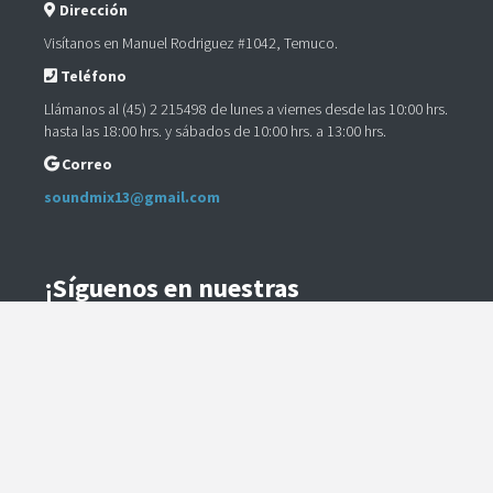
Dirección
Visítanos en Manuel Rodriguez #1042, Temuco.
Teléfono
Llámanos al (45) 2 215498 de lunes a viernes desde las 10:00 hrs.
hasta las 18:00 hrs. y sábados de 10:00 hrs. a 13:00 hrs.
Correo
soundmix13@gmail.com
¡Síguenos en nuestras
Redes Sociales!
Instagram
Facebook
Preguntas Frecuentes
Términos y Condiciones