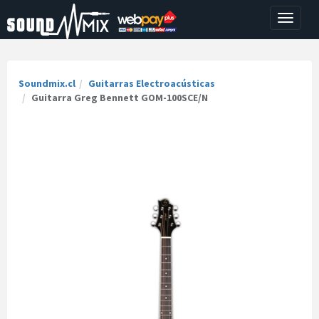
Toggle
navigati
Soundmix.cl
Guitarras Electroacústicas
Guitarra Greg Bennett GOM-100SCE/N