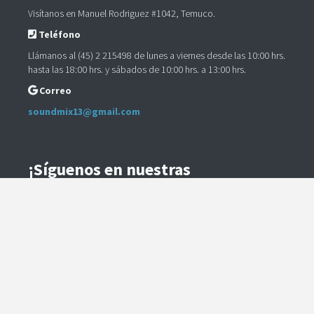
Visítanos en Manuel Rodriguez #1042, Temuco.
Teléfono
Llámanos al (45) 2 215498 de lunes a viernes desde las 10:00 hrs.
hasta las 18:00 hrs. y sábados de 10:00 hrs. a 13:00 hrs.
Correo
soundmix13@gmail.com
¡Síguenos en nuestras
Redes Sociales!
Instagram
Facebook
Preguntas Frecuentes
Términos y Condiciones