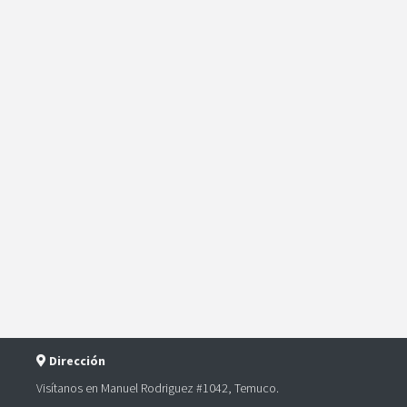
Dirección
Visítanos en Manuel Rodriguez #1042, Temuco.