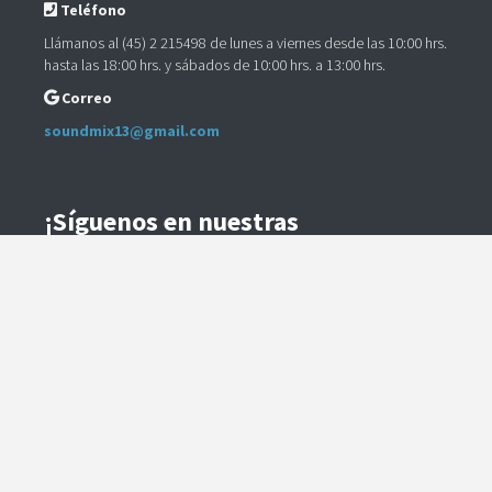
Teléfono
Llámanos al (45) 2 215498 de lunes a viernes desde las 10:00 hrs.
hasta las 18:00 hrs. y sábados de 10:00 hrs. a 13:00 hrs.
Correo
soundmix13@gmail.com
¡Síguenos en nuestras
Redes Sociales!
Instagram
Facebook
Preguntas Frecuentes
Términos y Condiciones
Método de Envío
Te contactaremos para coordinar el despacho.