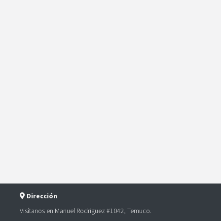
Dirección
Visítanos en Manuel Rodriguez #1042, Temuco.