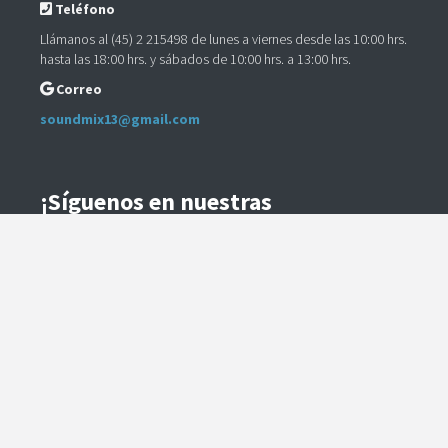
Teléfono
Llámanos al (45) 2 215498 de lunes a viernes desde las 10:00 hrs.
hasta las 18:00 hrs. y sábados de 10:00 hrs. a 13:00 hrs.
Correo
soundmix13@gmail.com
¡Síguenos en nuestras
Redes Sociales!
Instagram
Facebook
Preguntas Frecuentes
Términos y Condiciones
Método de Envío
Te contactaremos para coordinar el despacho.