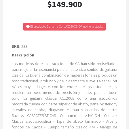
$149.900
El producto Guitarra Cort AC120CE-OP no tiene stock.
SKU:
233
Descripción
Los modelos de estilo tradicional de CA han sido rediseñados
para mejorar la resonancia para un auténtico sonido de guitarra
clásica. La buena combinación de maderas tonales produce un
tono tradicional, profundo y deliciosamente suave. La serie Cort
AC es muy indulgente con los errores de los estudiantes, y
requiere un poco menos de precisión y nitidez para un buen
tono. La guitarra clásica AC120CE como una electrónica
recortada cuenta con parte superior de abeto, parte posterior y
laterales de caoba, diapasón Merbau y cuerdas de cristal
Savarez. CARACTERÍSTICAS - Con cuerdas de NYLON - Criolla /
Clasica Electroacustica - Tapa de abeto laminado - Aros y
fondos de Caoba - Cuerpo tamaño clásico 4/4 - Mango de