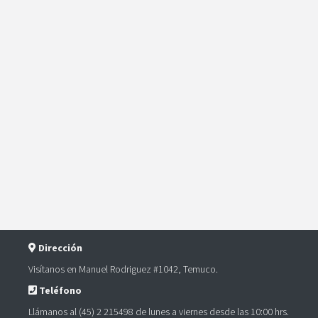
Dirección
Visítanos en Manuel Rodriguez #1042, Temuco.
Teléfono
Llámanos al (45) 2 215498 de lunes a viernes desde las 10:00 hrs.