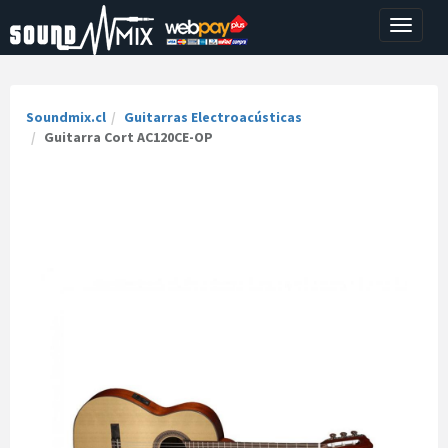
Toggle
navigati
Soundmix.cl
Guitarras Electroacústicas
Guitarra Cort AC120CE-OP