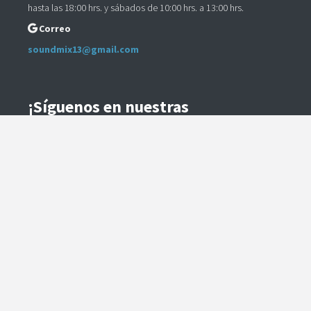
hasta las 18:00 hrs. y sábados de 10:00 hrs. a 13:00 hrs.
Correo
soundmix13@gmail.com
¡Síguenos en nuestras
Redes Sociales!
Instagram
Facebook
Preguntas Frecuentes
Términos y Condiciones
Método de Envío
Te contactaremos para coordinar el despacho.
Método de Pago