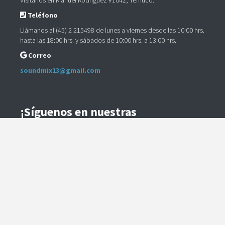
Visítanos en Manuel Rodriguez #1042, Temuco.
Teléfono
Llámanos al (45) 2 215498 de lunes a viernes desde las 10:00 hrs.
hasta las 18:00 hrs. y sábados de 10:00 hrs. a 13:00 hrs.
Correo
soundmix13@gmail.com
¡Síguenos en nuestras
Redes Sociales!
Instagram
Facebook
Preguntas Frecuentes
Términos y Condiciones
Método de Envío