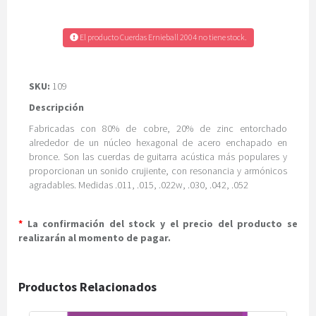
El producto Cuerdas Ernieball 2004 no tiene stock.
SKU:
109
Descripción
Fabricadas con 80% de cobre, 20% de zinc entorchado
alrededor de un núcleo hexagonal de acero enchapado en
bronce. Son las cuerdas de guitarra acústica más populares y
proporcionan un sonido crujiente, con resonancia y armónicos
agradables. Medidas .011, .015, .022w, .030, .042, .052
*
La confirmación del stock y el precio del producto se
realizarán al momento de pagar.
Productos Relacionados