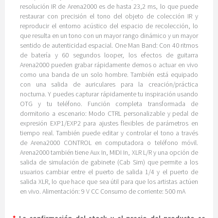
resolución IR de Arena2000 es de hasta 23,2 ms, lo que puede
restaurar con precisión el tono del objeto de colección IR y
reproducir el entorno acústico del espacio de recolección, lo
que resulta en un tono con un mayor rango dinámico y un mayor
sentido de autenticidad espacial. One Man Band: Con 40 ritmos
de batería y 60 segundos looper, los efectos de guitarra
Arena2000 pueden grabar rápidamente demos o actuar en vivo
como una banda de un solo hombre. También está equipado
con una salida de auriculares para la creación/práctica
nocturna. Y puedes capturar rápidamente tu inspiración usando
OTG y tu teléfono. Función completa transformada de
dormitorio a escenario: Modo CTRL personalizable y pedal de
expresión EXP1/EXP2 para ajustes flexibles de parámetros en
tiempo real. También puede editar y controlar el tono a través
de Arena2000 CONTROL en computadora o teléfono móvil.
Arena2000 también tiene Aux In, MIDI In, XLR L/R y una opción de
salida de simulación de gabinete (Cab Sim) que permite a los
usuarios cambiar entre el puerto de salida 1/4 y el puerto de
salida XLR, lo que hace que sea útil para que los artistas actúen
en vivo. Alimentación: 9 V CC Consumo de corriente: 500 mA